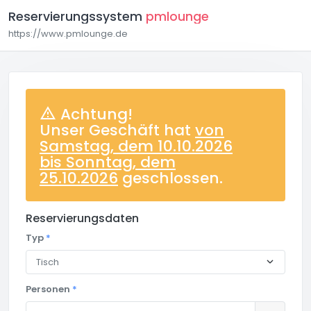
Reservierungssystem
pmlounge
https://www.pmlounge.de
Achtung!
Unser Geschäft hat
von
Samstag, dem 10.10.2026
bis Sonntag, dem
25.10.2026
geschlossen.
Reservierungsdaten
Typ
*
Personen
*